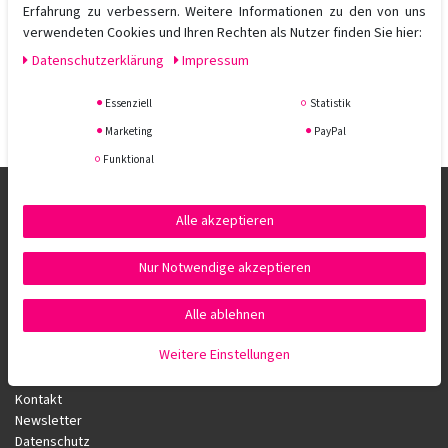
Erfahrung zu verbessern. Weitere Informationen zu den von uns
65,00 € *
verwendeten Cookies und Ihren Rechten als Nutzer finden Sie hier:
Daten­schutz­erklärung
Impressum
In den Warenkorb
*
inkl. ges. MwSt.
zzgl.
Versandkosten
Essenziell
Statistik
Marketing
PayPal
Funktional
Alle akzeptieren
Nur Notwendige akzeptieren
Alle ablehnen
Aigner Fössinger OG
Weitere Einstellungen
Kontakt
Newsletter
Datenschutz