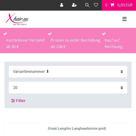
0
0,00 EUR
☰
Kostenloser Versand
Proben zu jeder Bestellung
Kauf auf
ab 60 €
ab 100 €
Rechnung
Filter
Great Lengths Langhaarbürste groß