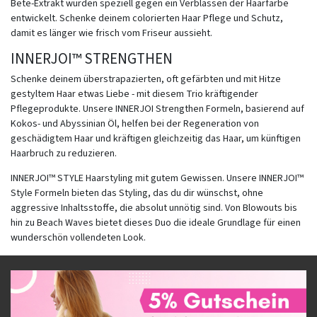
Bete-Extrakt wurden speziell gegen ein Verblassen der Haarfarbe
entwickelt. Schenke deinem colorierten Haar Pflege und Schutz,
damit es länger wie frisch vom Friseur aussieht.
INNERJOI™ STRENGTHEN
Schenke deinem überstrapazierten, oft gefärbten und mit Hitze
gestyltem Haar etwas Liebe - mit diesem Trio kräftigender
Pflegeprodukte. Unsere INNERJOI Strengthen Formeln, basierend auf
Kokos- und Abyssinian Öl, helfen bei der Regeneration von
geschädigtem Haar und kräftigen gleichzeitig das Haar, um künftigen
Haarbruch zu reduzieren.
INNERJOI™ STYLE Haarstyling mit gutem Gewissen. Unsere INNERJOI™
Style Formeln bieten das Styling, das du dir wünschst, ohne
aggressive Inhaltsstoffe, die absolut unnötig sind. Von Blowouts bis
hin zu Beach Waves bietet dieses Duo die ideale Grundlage für einen
wunderschön vollendeten Look.