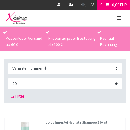
0
0,00 EUR
☰
Kostenloser Versand
Proben zu jeder Bestellung
Kauf auf
ab 60 €
ab 100 €
Rechnung
Filter
Joico InnerJoi Hydrate Shampoo 300 ml