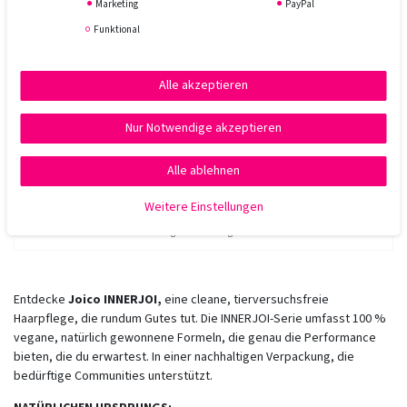
Marketing
PayPal
*
inkl. ges. MwSt.
zzgl.
Versandkosten
Funktional
Joico InnerJoi Preserve Shampoo 300 ml
Alle akzeptieren
Nur Notwendige akzeptieren
26,45 € *
UVP 28,00 €
Alle ablehnen
300
Milliliter
| 88,17 € / Liter
Weitere Einstellungen
In den Warenkorb
*
inkl. ges. MwSt.
zzgl.
Versandkosten
Entdecke
Joico INNERJOI,
eine cleane, tierversuchsfreie
Haarpflege, die rundum Gutes tut. Die INNERJOI-Serie umfasst 100 %
vegane, natürlich gewonnene Formeln, die genau die Performance
bieten, die du erwartest. In einer nachhaltigen Verpackung, die
bedürftige Communities unterstützt.