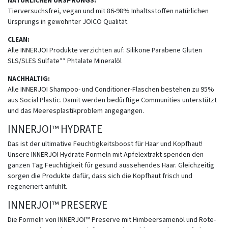
NATÜRLICHEN URSPRUNGS:
Tierversuchsfrei, vegan und mit 86-98% Inhaltsstoffen natürlichen
Ursprungs in gewohnter JOICO Qualität.
CLEAN:
Alle INNERJOI Produkte verzichten auf: Silikone Parabene Gluten
SLS/SLES Sulfate** Phtalate Mineralöl
NACHHALTIG:
Alle INNERJOI Shampoo- und Conditioner-Flaschen bestehen zu 95%
aus Social Plastic. Damit werden bedürftige Communities unterstützt
und das Meeresplastikproblem angegangen.
INNERJOI™ HYDRATE
Das ist der ultimative Feuchtigkeitsboost für Haar und Kopfhaut!
Unsere INNERJOI Hydrate Formeln mit Apfelextrakt spenden den
ganzen Tag Feuchtigkeit für gesund aussehendes Haar. Gleichzeitig
sorgen die Produkte dafür, dass sich die Kopfhaut frisch und
regeneriert anfühlt.
INNERJOI™ PRESERVE
Die Formeln von INNERJOI™ Preserve mit Himbeersamenöl und Rote-