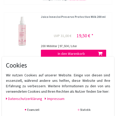
Joico InnerJoi Preserve Protective Milk 200 ml
19,50 € *
UVP 31,00 €
200
Milliliter
| 97,50 € / Liter
In den Warenkorb
*
inkl. ges. MwSt.
zzgl.
Versandkosten
Cookies
Wir nutzen Cookies auf unserer Website. Einige von diesen sind
Joico InnerJoi Preserve Conditioner 300 ml
essenziell, während andere uns helfen, diese Website und Ihre
Erfahrung zu verbessern. Weitere Informationen zu den von uns
verwendeten Cookies und Ihren Rechten als Nutzer finden Sie hier:
18,35 € *
UVP 28,50 €
Daten­schutz­erklärung
Impressum
300
Milliliter
| 61,17 € / Liter
Essenziell
Statistik
In den Warenkorb