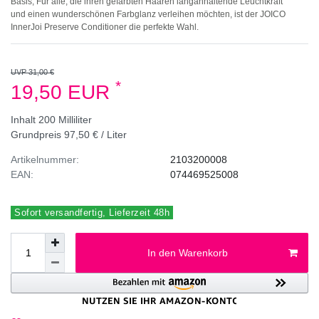
Basis, Für alle, die ihren gefärbten Haaren langanhaltende Leuchtkraft
und einen wunderschönen Farbglanz verleihen möchten, ist der JOICO
InnerJoi Preserve Conditioner die perfekte Wahl.
UVP 31,00 €
*
19,50 EUR
Inhalt
200
Milliliter
Grundpreis
97,50 € / Liter
Artikelnummer:
2103200008
EAN:
074469525008
Sofort versandfertig, Lieferzeit 48h
In den Warenkorb