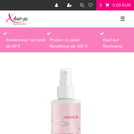
0
0,00 EUR
☰
Kostenloser Versand
Proben zu jeder
Kauf auf
ab 60 €
Bestellung ab 100 €
Rechnung