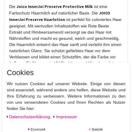
Joico InnerJoi Preserve Protective Milk
Die
ist eine
JOICO
Farbschutz Haarmilch auf natürlicher Basis. Die
InnerJoi Preserve Haarlotion
ist perfekt für coloriertes Haar
geeignet. Mit wertvollen Inhaltsstoffen wie Rote Beete
Extrakt und Himbeersamenöl versorgt sie das Haar mit
Nährstoffen und macht es gesund, weich und geschmeidig.
Die Haarmilch entwirrt das Haar sanft und verleiht ihm einen
natürlichen Glanz. Sie schützt gefärbtes Haar vor dem
Verblassen und bildet einen Schutzfilm, der die Farbe vor
äußeren Einflüssen wie UV-Strahlung und Hitze bewahrt.
Das Ergebnis: Weiches, gesund aussehendes Haar voller
Cookies
Farbbrillanz.
Wir nutzen Cookies auf unserer Website. Einige von diesen
Produktvorteile:
sind essenziell, während andere uns helfen, diese Website und
- Pflegt das Haar intensiv und verleiht ihm Lebendigkeit und
Ihre Erfahrung zu verbessern. Weitere Informationen zu den
Leuchtkraft
von uns verwendeten Cookies und Ihren Rechten als Nutzer
- Schützt das Haar vor dem Ausbleichen der Farbe
finden Sie hier:
- Hitzeschutz bis 232°C
Daten­schutz­erklärung
Impressum
- Macht das Haar weich, geschmeidig und leicht kämmbar
- Vegan und frei von Silikonen, Sulfaten, Parabenen und
Mineralölen
Essenziell
Statistik