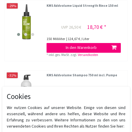
-29%
KMS Addvolume Liquid Strength Rinse 150 ml
18,70 € *
UVP 26,50 €
150
Milliliter
| 124,67 € / Liter
In den Warenkorb
*
inkl. ges. MwSt.
zzgl.
Versandkosten
-31%
KMS Addvolume Shampoo 750 ml incl. Pumpe
Cookies
31,55 € *
UVP 46,00 €
Wir nutzen Cookies auf unserer Website. Einige von diesen sind
750
Milliliter
| 42,07 € / Liter
essenziell, während andere uns helfen, diese Website und Ihre
In den Warenkorb
Erfahrung zu verbessern. Weitere Informationen zu den von uns
*
inkl. ges. MwSt.
zzgl.
Versandkosten
verwendeten Cookies und Ihren Rechten als Nutzer finden Sie hier: