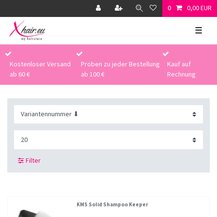
0
0,00 EUR
☰
Kostenloser Versand
Proben zu jeder Bestellung
Kauf auf
ab 60 €
ab 100 €
Rechnung
Filter
KMS Solid Shampoo Keeper