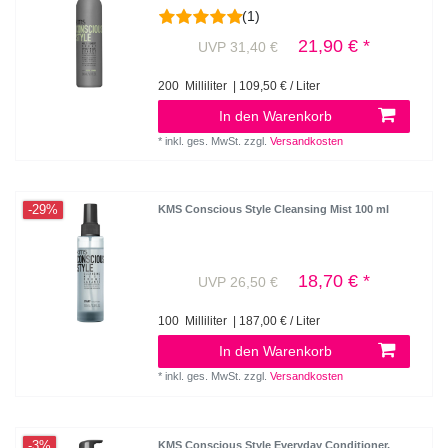
(1)
21,90 € *
UVP 31,40 €
200
Milliliter
| 109,50 € / Liter
In den Warenkorb
*
inkl. ges. MwSt.
zzgl.
Versandkosten
-29%
KMS Conscious Style Cleansing Mist 100 ml
18,70 € *
UVP 26,50 €
100
Milliliter
| 187,00 € / Liter
In den Warenkorb
*
inkl. ges. MwSt.
zzgl.
Versandkosten
-3%
KMS Conscious Style Everyday Conditioner
,