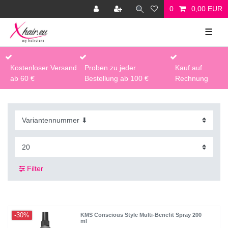
0
0,00 EUR
☰
Kostenloser Versand
Proben zu jeder
Kauf auf
ab 60 €
Bestellung ab 100 €
Rechnung
Filter
-30%
KMS Conscious Style Multi-Benefit Spray 200
ml