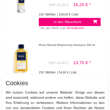
16,20 € *
UVP 19,20 €
150
Milliliter
| 108,00 € / Liter
In den Warenkorb
*
inkl. ges. MwSt.
zzgl.
Versandkosten
Phyto Blonde Brightening Shampoo 250 ml
13,70 € *
UVP 16,00 €
250
Milliliter
| 54,80 € / Liter
In den Warenkorb
Cookies
*
inkl. ges. MwSt.
zzgl.
Versandkosten
Wir nutzen Cookies auf unserer Website. Einige von diesen
sind essenziell, während andere uns helfen, diese Website und
Ihre Erfahrung zu verbessern. Weitere Informationen zu den
Entdecken Sie das sonnengeküsste
Phyto Blonde Ritual
für
von uns verwendeten Cookies und Ihren Rechten als Nutzer
natürlich blondes Haar. Blondes Naturhaar ist besonders anfällig