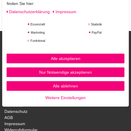
finden Sie hier:
für Oxidation, wodurch es schnell dunkler wird, seinen Glanz
verliert und stumpf aussieht. Diese spezialisierten Produkte
Daten­schutz­erklärung
Impressum
pflegen Ihr Haar, erhalten seine strahlende Schönheit und lassen
es gesund aussehen.
Essenziell
Statistik
Marketing
PayPal
Funktional
Alle akzeptieren
Nur Notwendige akzeptieren
Aigner Fössinger OG
Alle ablehnen
Weitere Einstellungen
Kontakt
Newsletter
Datenschutz
AGB
Impressum
Widerrufsformular