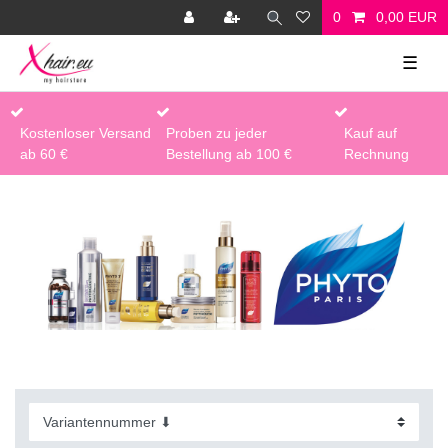
0
0,00 EUR
☰
Kostenloser Versand
Proben zu jeder
Kauf auf
ab 60 €
Bestellung ab 100 €
Rechnung