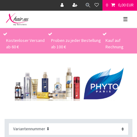
0
0,00 EUR
☰
Kostenloser Versand
Proben zu jeder Bestellung
Kauf auf
ab 60 €
ab 100 €
Rechnung