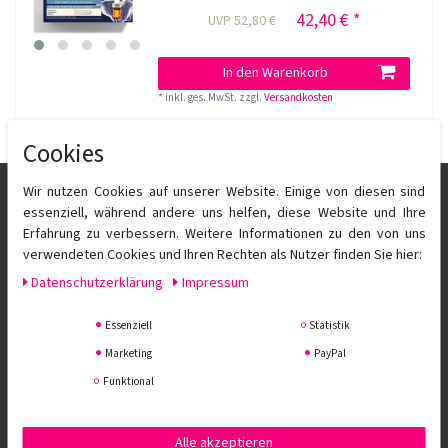
42,40 € *
UVP 52,80 €
In den Warenkorb
*
inkl. ges. MwSt.
zzgl.
Versandkosten
Cookies
Wir nutzen Cookies auf unserer Website. Einige von diesen sind
essenziell, während andere uns helfen, diese Website und Ihre
Erfahrung zu verbessern. Weitere Informationen zu den von uns
verwendeten Cookies und Ihren Rechten als Nutzer finden Sie hier:
Daten­schutz­erklärung
Impressum
Essenziell
Statistik
Aigner Fössinger OG
Marketing
PayPal
Funktional
Kontakt
Newsletter
Datenschutz
Alle akzeptieren