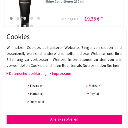
Shine Conditioner 200 ml
19,35 € *
UVP 23,60 €
200
Milliliter
| 96,75 € / Liter
Cookies
In den Warenkorb
*
inkl. ges. MwSt.
zzgl.
Versandkosten
Wir nutzen Cookies auf unserer Website. Einige von diesen sind
essenziell, während andere uns helfen, diese Website und Ihre
Erfahrung zu verbessern. Weitere Informationen zu den von uns
verwendeten Cookies und Ihren Rechten als Nutzer finden Sie hier:
Sebastian Professional Dark Oil Smooth and
Shine Conditioner 1000 ml
Daten­schutz­erklärung
Impressum
48,15 € *
UVP 58,70 €
Essenziell
Statistik
Marketing
PayPal
1
Liter
| 48,15 € / Liter
Funktional
In den Warenkorb
*
inkl. ges. MwSt.
zzgl.
Versandkosten
Alle akzeptieren