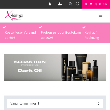
0
0,00 EUR
☰
Kostenloser Versand
Proben zu jeder Bestellung
Kauf auf
ab 60 €
ab 100 €
Rechnung