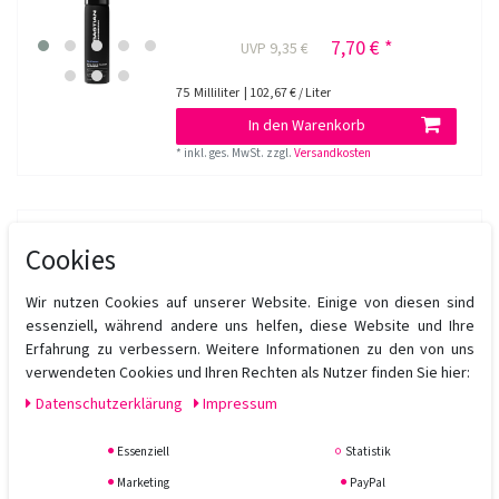
7,70 € *
UVP 9,35 €
75
Milliliter
| 102,67 € / Liter
In den Warenkorb
*
inkl. ges. MwSt.
zzgl.
Versandkosten
Sebastian Professional Gel Forte Shimmering
Strong Hold Hair Gel 200 ml
Cookies
Wir nutzen Cookies auf unserer Website. Einige von diesen sind
19,35 € *
UVP 23,60 €
essenziell, während andere uns helfen, diese Website und Ihre
Erfahrung zu verbessern. Weitere Informationen zu den von uns
200
Milliliter
| 96,75 € / Liter
verwendeten Cookies und Ihren Rechten als Nutzer finden Sie hier:
In den Warenkorb
Daten­schutz­erklärung
Impressum
*
inkl. ges. MwSt.
zzgl.
Versandkosten
Essenziell
Statistik
Marketing
PayPal
Sebastian Shaper Zero Gravity 50 ml