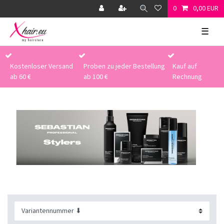
0
0,00 EUR
☰
Kostenloser Versand
Proben zu jeder Bestellung
Kauf auf
ab 60 €
ab 100 €
Rechnung