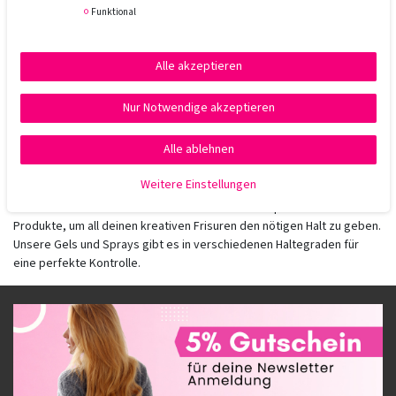
Funktional
6,75 € *
UVP 8,00 €
Alle akzeptieren
50
Milliliter
| 135,00 € / Liter
Nur Notwendige akzeptieren
In den Warenkorb
*
inkl. ges. MwSt.
zzgl.
Versandkosten
Alle ablehnen
Weitere Einstellungen
Die
Sebastian Professional Hold Serie
hat die perfekten
Produkte, um all deinen kreativen Frisuren den nötigen Halt zu geben.
Unsere Gels und Sprays gibt es in verschiedenen Haltegraden für
eine perfekte Kontrolle.