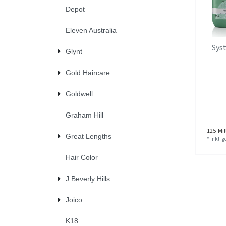
Depot
Eleven Australia
Sys
Glynt
Gold Haircare
Goldwell
Graham Hill
125
Mill
Great Lengths
*
inkl. 
Hair Color
J Beverly Hills
Joico
K18