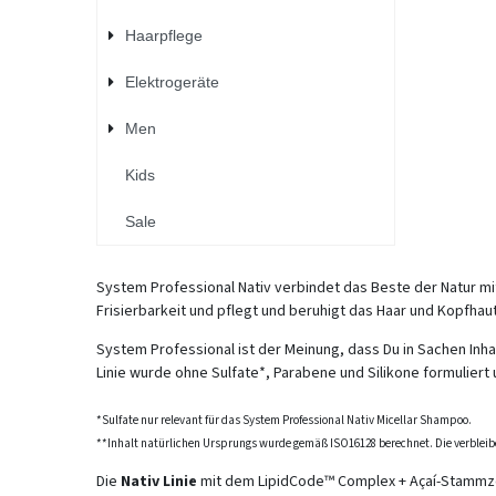
Haarpflege
Elektrogeräte
Men
Kids
Sale
System Professional Nativ verbindet das Beste der Natur mit
Frisierbarkeit und pflegt und beruhigt das Haar und Kopfhaut
System Professional ist der Meinung, dass Du in Sachen Inha
Linie wurde ohne Sulfate*, Parabene und Silikone formuliert
*Sulfate nur relevant für das System Professional Nativ Micellar Shampoo.
**Inhalt natürlichen Ursprungs wurde gemäß ISO16128 berechnet. Die verbleib
Die
Nativ Linie
mit dem LipidCode™ Complex + Açaí-Stammzel