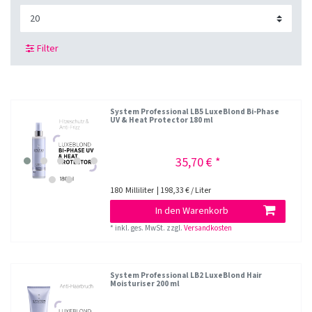
Filter
System Professional LB5 LuxeBlond Bi-Phase
UV & Heat Protector 180 ml
35,70 € *
180
Milliliter
| 198,33 € / Liter
In den Warenkorb
*
inkl. ges. MwSt.
zzgl.
Versandkosten
System Professional LB2 LuxeBlond Hair
Moisturiser 200 ml