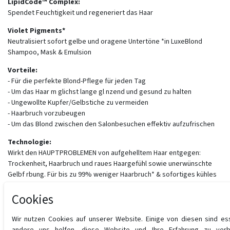
LipidCode™ Complex:
Spendet Feuchtigkeit und regeneriert das Haar
Violet Pigments*
Neutralisiert sofort gelbe und oragene Untertöne *in LuxeBlond
Shampoo, Mask & Emulsion
Vorteile:
- Für die perfekte Blond-Pflege für jeden Tag
- Um das Haar m glichst lange gl nzend und gesund zu halten
- Ungewollte Kupfer/Gelbstiche zu vermeiden
- Haarbruch vorzubeugen
- Um das Blond zwischen den Salonbesuchen effektiv aufzufrischen
Technologie:
Wirkt den HAUPTPROBLEMEN von aufgehelltem Haar entgegen:
Trockenheit, Haarbruch und raues Haargefühl sowie unerwünschte
Gelbf rbung. Für bis zu 99% weniger Haarbruch* & sofortiges kühles
Blond.
Cookies
Wir nutzen Cookies auf unserer Website. Einige von diesen sind es
andere uns helfen, diese Website und Ihre Erfahrung zu verb