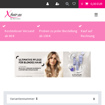
0
0,00 EUR
☰
Kostenloser Versand
Proben zu jeder Bestellung
Kauf auf
ab 60 €
ab 100 €
Rechnung