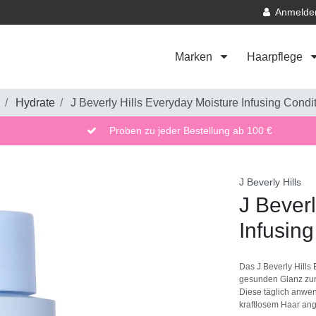
Anmelde
Marken
Haarpflege
Hydrate
J Beverly Hills Everyday Moisture Infusing Condi
Proben zu jeder Bestellung ab 100 €
J Beverly Hills
J Beverl
Infusing
Das J Beverly Hills 
gesunden Glanz zurü
Diese täglich anwen
kraftlosem Haar ang