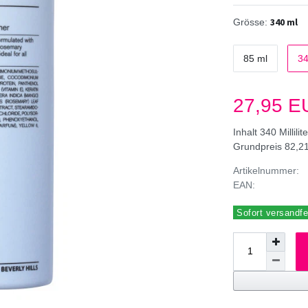
340 ml
Grösse:
85 ml
34
27,95 
Inhalt
340
Millilit
Grundpreis
82,21
Artikelnummer:
EAN:
Sofort versandfer