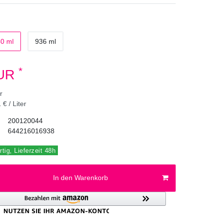
0 ml
936 ml
*
EUR
er
 € / Liter
200120044
644216016938
tig, Lieferzeit 48h
In den Warenkorb