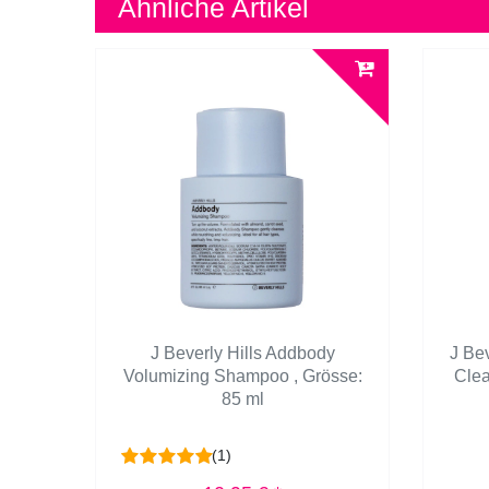
Ähnliche Artikel
J Beverly Hills Addbody
J Bev
Volumizing Shampoo
, Grösse:
Cle
85 ml
(1)