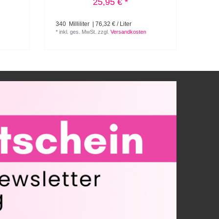
25,95 € *
340
Milliliter
| 76,32 € / Liter
85
Mil
*
inkl. ges. MwSt.
zzgl.
Versandkosten
*
inkl.