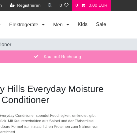
n
Registrieren
0
0
0,00 EUR
Kids
Sale
Elektrogeräte
Men
tioner
Kauf auf Rechnung
y Hills Everyday Moisture
 Conditioner
Everyday Conditioner spendet Feuchtigkeit, entknotet, gibt
ck. Mit Kräuterextrakten aus Salbei und der Färberdistel.
dbare Formel ist mit natürlichen Proteinen zum Nähren von
ereichert.