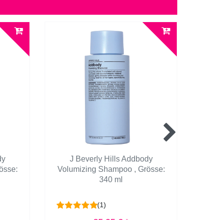
dy
J Beverly Hills Addbody
rösse:
Volumizing Shampoo
, Grösse:
V
340 ml
(1)