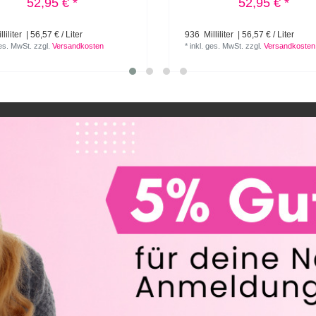
52,95 € *
52,95 € *
liliter
| 56,57 € / Liter
936
Milliliter
| 56,57 € / Liter
ges. MwSt.
zzgl.
Versandkosten
*
inkl. ges. MwSt.
zzgl.
Versandkosten