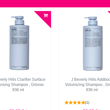
erly Hills Clarifier Surface
J Beverly Hills Addbo
ansing Shampoo
, Grösse:
Volumizing Shampoo
, G
936 ml
936 ml
(1)