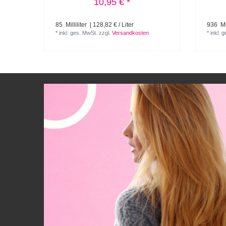
10,95 € *
85
Milliliter
| 128,82 € / Liter
936
Mil
*
inkl. ges. MwSt.
zzgl.
Versandkosten
*
inkl. 