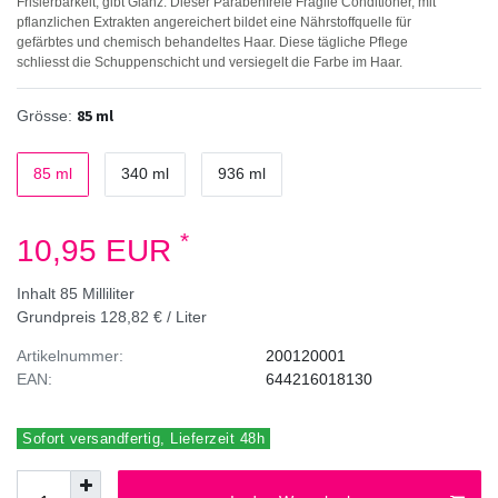
Frisierbarkeit, gibt Glanz. Dieser Parabenfreie Fragile Conditioner, mit
pflanzlichen Extrakten angereichert bildet eine Nährstoffquelle für
gefärbtes und chemisch behandeltes Haar. Diese tägliche Pflege
schliesst die Schuppenschicht und versiegelt die Farbe im Haar.
85 ml
Grösse:
85 ml
340 ml
936 ml
*
10,95 EUR
Inhalt
85
Milliliter
Grundpreis
128,82 € / Liter
Artikelnummer:
200120001
EAN:
644216018130
Sofort versandfertig, Lieferzeit 48h