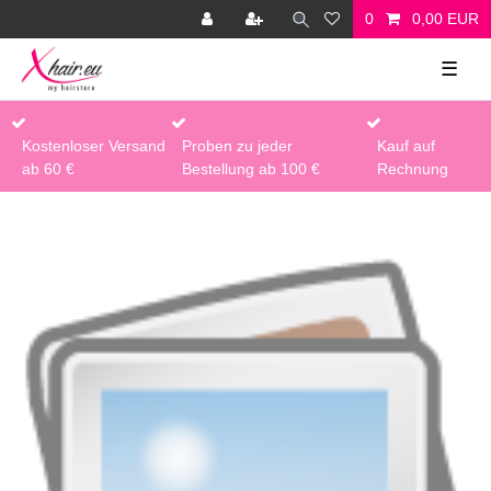
0
0,00 EUR
☰
Kostenloser Versand
Proben zu jeder
Kauf auf
ab 60 €
Bestellung ab 100 €
Rechnung