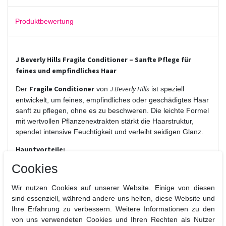
Produktbewertung
J Beverly Hills Fragile Conditioner – Sanfte Pflege für
feines und empfindliches Haar
Fragile Conditioner
J Beverly Hills
Der
von
ist speziell
entwickelt, um feines, empfindliches oder geschädigtes Haar
sanft zu pflegen, ohne es zu beschweren. Die leichte Formel
mit wertvollen Pflanzenextrakten stärkt die Haarstruktur,
spendet intensive Feuchtigkeit und verleiht seidigen Glanz.
Hauptvorteile:
Cookies
Sanfte Pflege für feines, brüchiges oder chemisch
behandeltes Haar
Wir nutzen Cookies auf unserer Website. Einige von diesen
Versorgt das Haar mit Feuchtigkeit und wichtigen
sind essenziell, während andere uns helfen, diese Website und
Nährstoffen
Ihre Erfahrung zu verbessern. Weitere Informationen zu den
Schützt vor Haarbruch und Spliss
von uns verwendeten Cookies und Ihren Rechten als Nutzer
Macht das Haar leicht kämmbar und geschmeidig