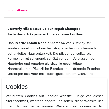
Produktbewertung
J Beverly Hills Rescue Colour Repair Shampoo –
Farbschutz & Reparatur für strapaziertes Haar
Rescue Colour Repair Shampoo
J Beverly Hills
Das
von
wurde speziell für coloriertes, strapaziertes und chemisch
behandeltes Haar entwickelt. Die pflegende, sulfatfreie
Formel reinigt schonend, schützt vor dem Verblassen der
Haarfarbe und repariert gleichzeitig geschädigte
Haarstrukturen. Pflanzliche Extrakte und stärkende Proteine
versorgen das Haar mit Feuchtigkeit, fördern Glanz und
sorgen für ein geschmeidiges Haargefühl.
Cookies
Vorteile auf einen Blick:
Wir nutzen Cookies auf unserer Website. Einige von diesen
Schützt coloriertes Haar vor dem Verblassen
sind essenziell, während andere uns helfen, diese Website und
Repariert & stärkt geschädigte Haarfasern
Ihre Erfahrung zu verbessern. Weitere Informationen zu den
Sanfte, sulfatfreie Reinigung