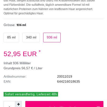
das Haar, steigert Elastizität und Glanz mit Kräuterextrakten aus Salbei
und Färberdistel. Die sulfatfreie, täglich anwendbare Formel ist mit
natürlichen Proteinen zum Nähren von kraftlosem Haar angereichert.
Optimal für geschädigtes Haar.
936 ml
Grösse:
85 ml
340 ml
936 ml
*
52,95 EUR
Inhalt
936
Milliliter
Grundpreis
56,57 € / Liter
Artikelnummer:
20011019
EAN:
644216018635
Sofort versandfertig, Lieferzeit 48h