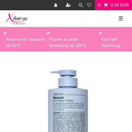
0
0,00 EUR
☰
Kostenloser Versand
Proben zu jeder
Kauf auf
ab 60 €
Bestellung ab 100 €
Rechnung