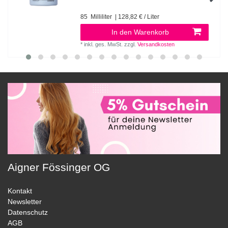
85
Milliliter
| 128,82 € / Liter
In den Warenkorb
*
inkl. ges. MwSt.
zzgl.
Versandkosten
Aigner Fössinger OG
Kontakt
Newsletter
Datenschutz
AGB