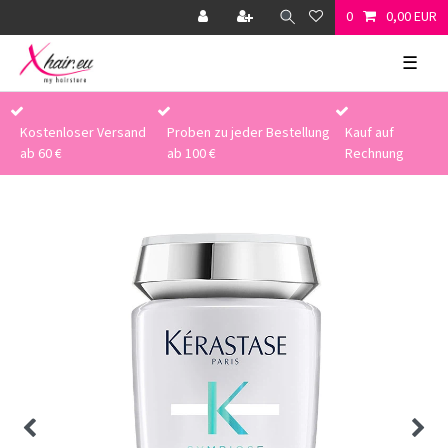
0
0,00 EUR
☰
Kostenloser Versand
Proben zu jeder Bestellung
Kauf auf
ab 60 €
ab 100 €
Rechnung