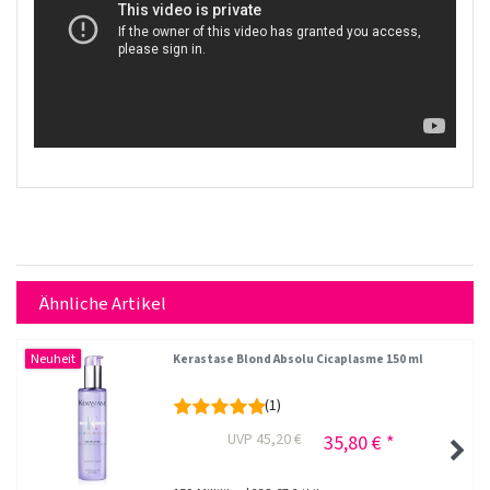
Ähnliche Artikel
Neuheit
Kerastase Blond Absolu Cicaplasme 150 ml
(1)
UVP 45,20 €
35,80 € *