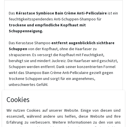
Das
Kérastase Symbiose Bain Crème Anti-Pelliculaire
ist ein
feuchtigkeitsspendendes Anti-Schuppen-Shampoo für
trockene und empfindliche Kopfhaut mit
Schuppenneigung.
Das Kerastase Shampoo
entfernt augenblicklich sichtbare
Schuppen
von der Kopfhaut, ohne die Haarfaser zu
strapazieren. Es versorgt die Kopfhaut mit Feuchtigkeit,
beruhigt sie und mindert Juckreiz. Die Haarfaser wird geschützt,
Schuppen werden entfernt. Dank seiner konzentrierten Formel
wirkt das Shampoo Bain Crème Anti-Pelliculaire gezielt gegen
trockene Schuppen und sorgt für ein angenehmes,
unbeschwertes Gefühl.
Das Shampoo Bain Crème Anti-Pelliculaire verströmt einen
Cookies
umhüllenden Duft mit Noten von Mandarine, Blutorange und
Jasmin. Die Textur umhüllt das Haar und sorgt für ein
Wir nutzen Cookies auf unserer Website. Einige von diesen sind
unvergessliches sinnliches Erlebnis.
essenziell, während andere uns helfen, diese Website und Ihre
Erfahrung zu verbessern. Weitere Informationen zu den von uns
Anti-Schuppen-Routine für trockene Kopfhaut:
Nach der