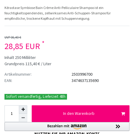
Kérastase Symbiose Bain Crème Anti-Pelliculaire Shampoo ist ein
feuchtigkeitsspendendes, zellwirksames Anti-Schuppen-Shampoo für
empfindliche, trockene Kopfhaut mit Schuppenneigung.
UVP 36,40 €
*
28,85 EUR
Inhalt
250
Milliliter
Grundpreis
115,40 € / Liter
Artikelnummer:
2503996700
EAN:
3474637135690
Sofort versandfertig, Lieferzeit 48h
In den Warenkorb