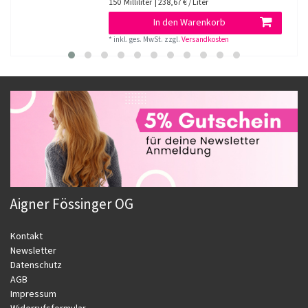
150
Milliliter
| 238,67 € / Liter
In den Warenkorb
*
inkl. ges. MwSt.
zzgl.
Versandkosten
Aigner Fössinger OG
Kontakt
Newsletter
Datenschutz
AGB
Impressum