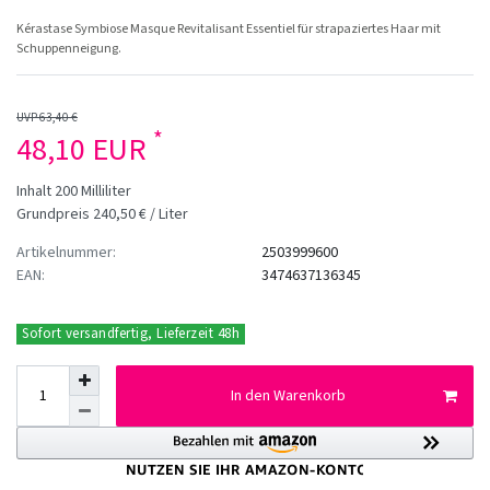
Kérastase Symbiose Masque Revitalisant Essentiel für strapaziertes Haar mit
Schuppenneigung.
UVP 63,40 €
*
48,10 EUR
Inhalt
200
Milliliter
Grundpreis
240,50 € / Liter
Artikelnummer:
2503999600
EAN:
3474637136345
Sofort versandfertig, Lieferzeit 48h
In den Warenkorb