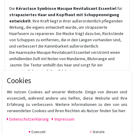
Die
Kérastase Symbiose Masque Revitalisant Essentiel
für
strapaziertes Haar und Kopfhaut mit Schuppenneigung
entwickelt
. Ihre Kraft liegt in ihrer außerordentlich pflegenden
Wirkung, die eigens entwickelt wurde, um strapazierte
Haarfasern zu reparieren. Die Maske trägt dazu bei, Rückstände
von Schuppen zu entfernen, die in den Längen vorhanden sind,
und verbessert die Kämmbarkeit außerordentlich.
Die Haarmaske Masque Revitalisant Essentiel verströmt einen
umhüllenden Duft mit Noten von Mandarine, Blutorange und
Jasmin. Die Textur umhüllt das Haar und sorgt für ein
unvergessliches sinnliches Erlebnis.
Cookies
Anti-Schuppen-Routine für fettige Kopfhaut:
Nach der
Anwendung des Kopfhautpeelings Micro-Peeling Cellulaire und
Wir nutzen Cookies auf unserer Website. Einige von diesen sind
des Shampoos Bain Pureté Anti-Pelliculaire, die Haarmaske
essenziell, während andere uns helfen, diese Website und Ihre
Masque Revitalisant Essentiel und zum Schluss das Nachtserum
Erfahrung zu verbessern. Weitere Informationen zu den von uns
Sérum Cellulaire Nuit Anti-Pelliculaire Intensif verwenden.
verwendeten Cookies und Ihren Rechten als Nutzer finden Sie hier:
Denken Sie daran, sich für eine Routine zu entscheiden, um eine
Daten­schutz­erklärung
Impressum
bis zu 7 Wochen andauernde Anti-Schuppen-Wirkung zu
erzielen*.
Essenziell
Statistik