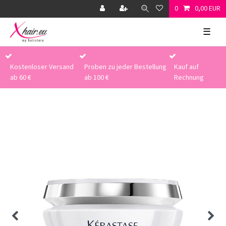
0
0,00 EUR
☰
Kostenloser Versand
Proben zu jeder Bestellung
Kauf auf
ab 60 €
ab 100 €
Rechnung