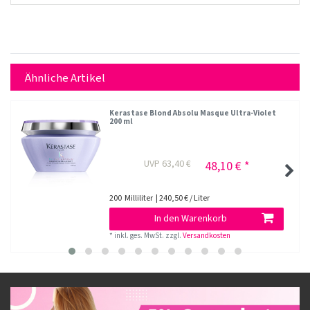
Ähnliche Artikel
Kerastase Blond Absolu Masque Ultra-Violet
200 ml
UVP 63,40 €
48,10 € *
200
Milliliter
| 240,50 € / Liter
In den Warenkorb
*
inkl. ges. MwSt.
zzgl.
Versandkosten