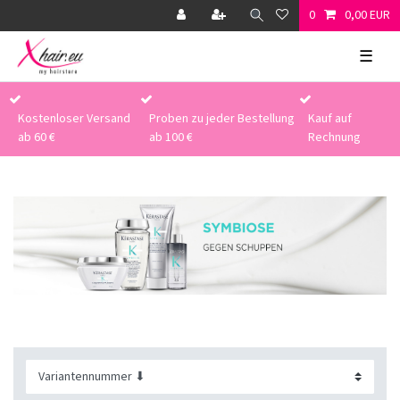
0
0,00 EUR
☰
Kostenloser Versand
Proben zu jeder Bestellung
Kauf auf
ab 60 €
ab 100 €
Rechnung