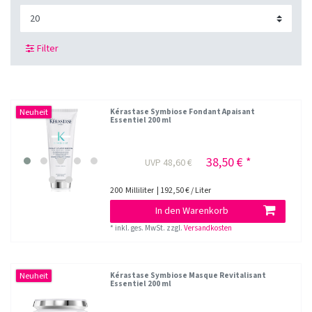
Filter
Neuheit
Kérastase Symbiose Fondant Apaisant
Essentiel 200 ml
38,50 € *
UVP 48,60 €
200
Milliliter
| 192,50 € / Liter
In den Warenkorb
*
inkl. ges. MwSt.
zzgl.
Versandkosten
Neuheit
Kérastase Symbiose Masque Revitalisant
Essentiel 200 ml