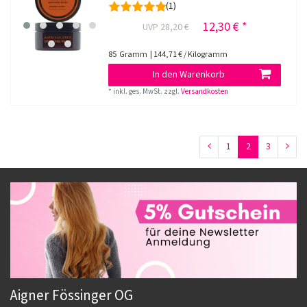
(1)
12,30 € *
UVP 28,20 €
85
Gramm
| 144,71 € / Kilogramm
In den Warenkorb
*
inkl. ges. MwSt.
zzgl.
Versandkosten
1
2
3
Aigner Fössinger OG