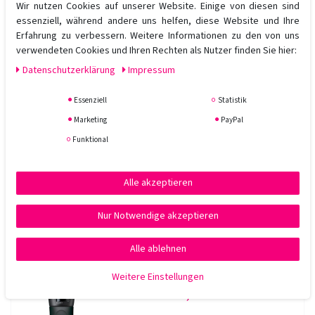
Wir nutzen Cookies auf unserer Website. Einige von diesen sind
In den Warenkorb
essenziell, während andere uns helfen, diese Website und Ihre
*
inkl. ges. MwSt.
zzgl.
Versandkosten
Erfahrung zu verbessern. Weitere Informationen zu den von uns
verwendeten Cookies und Ihren Rechten als Nutzer finden Sie hier:
Daten­schutz­erklärung
Impressum
Sonderangebot
Graham Hill CHAPEL Volume Up Pomade 75 ml
Essenziell
Statistik
Marketing
PayPal
14,85 € *
Funktional
75
Milliliter
| 198,00 € / Liter
In den Warenkorb
Alle akzeptieren
*
inkl. ges. MwSt.
zzgl.
Versandkosten
Nur Notwendige akzeptieren
Dualsense Men Power Gel 150ml
Alle ablehnen
Weitere Einstellungen
9,90 € *