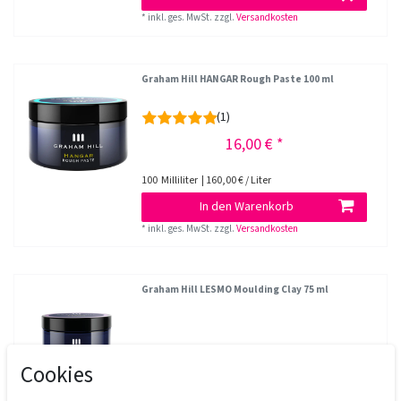
*
inkl. ges. MwSt.
zzgl.
Versandkosten
Graham Hill HANGAR Rough Paste 100 ml
(1)
16,00 € *
100
Milliliter
| 160,00 € / Liter
In den Warenkorb
*
inkl. ges. MwSt.
zzgl.
Versandkosten
Graham Hill LESMO Moulding Clay 75 ml
16,00 € *
Cookies
75
Milliliter
| 213,33 € / Liter