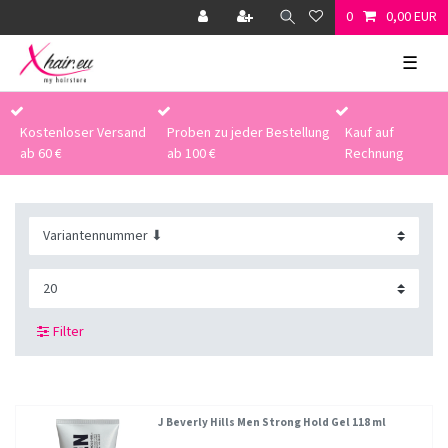
0
0,00 EUR
☰
Kostenloser Versand
Proben zu jeder Bestellung
Kauf auf
ab 60 €
ab 100 €
Rechnung
Filter
J Beverly Hills Men Strong Hold Gel 118 ml