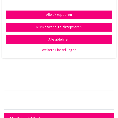
Tipp:
Bei stärker geschädigtem, trockenem Haar kombinieren Sie das
Alle akzeptieren
Shampoo mit der Repair Linie.
Nur Notwendige akzeptieren
Alle ablehnen
Weitere Einstellungen