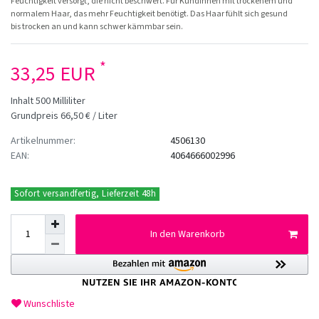
Feuchtigkeit versorgt, die nicht beschwert. Für Kundinnen mit trockenem und
normalem Haar, das mehr Feuchtigkeit benötigt. Das Haar fühlt sich gesund
bis trocken an und kann schwer kämmbar sein.
*
33,25 EUR
Inhalt
500
Milliliter
Grundpreis
66,50 € / Liter
Artikelnummer:
4506130
EAN:
4064666002996
Sofort versandfertig, Lieferzeit 48h
In den Warenkorb
Wunschliste