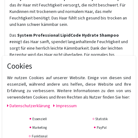
das ihr Haar mit Feuchtigkeit versorgt, die nicht beschwert. Für
Kundinnen mit trockenem und normalem Haar, das mehr
Feuchtigkeit benötigt. Das Haar fühlt sich gesund bis trocken an
und kann schwer kämmbar sein.
Das
System Professional LipidCode Hydrate Shampoo
r
einigt das Haar sanft, spendet langanhaltende Feuchtigkeit und
sorgt für eine herrlich leichte Kämmbarkeit. Dank der leichten
Rezeptur wird das Haar nicht überladen. Für normales bis
trockenes Haar, das mehr Feuchtigkeit benötigt und schwer
Cookies
kämmbar sein kann. Dank der leichten Rezeptur wird das Haar
nicht beschwert.
Wir nutzen Cookies auf unserer Website. Einige von diesen sind
essenziell, während andere uns helfen, diese Website und Ihre
Haarpflege-Vorteile:
Erfahrung zu verbessern. Weitere Informationen zu den von uns
• Reinigt und hydratisiert das Haar
verwendeten Cookies und Ihren Rechten als Nutzer finden Sie hier:
Besonderheiten der Formulierung:
Daten­schutz­erklärung
Impressum
• Für Haar, das Feuchtigkeit benötigt und schwer zu kämmen ist
• Sanfte Formel sorgt für Geschmeidigkeit ohne zu beschweren
Essenziell
Statistik
Anwendung:
Marketing
PayPal
Gleichmäßig ins feuchte Haar einarbeiten. Sorgfältig ausspülen.
Funktional