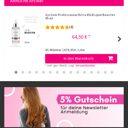
Ähnliche Artikel
System Professional Extra X5LB Lipid Booster
95 ml
(4)
64,50 € *
95
Milliliter
| 678,95 € / Liter
In den Warenkorb
*
inkl. ges. MwSt.
zzgl.
Versandkosten