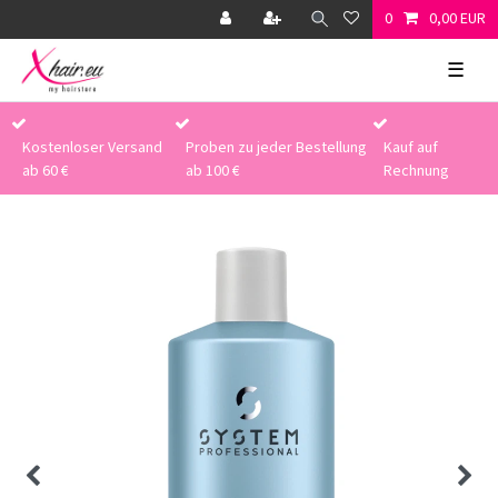
0
0,00 EUR
☰
Kostenloser Versand
Proben zu jeder Bestellung
Kauf auf
ab 60 €
ab 100 €
Rechnung