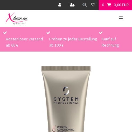
0
0,00 EUR
☰
Kostenloser Versand
Proben zu jeder Bestellung
Kauf auf
ab 60 €
ab 100 €
Rechnung