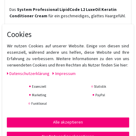
Das
System Professional LipidCode L2 LuxeOil Keratin
Conditioner Cream
für ein geschmeidiges, glattes Haargefühl.
Für die tägliche Pflegeroutine für geschmeidiges Haar – für alle
Cookies
Haartypen. Schützt das Keratin und die Haarfaser vor Styling-
Stress. Die Creme umhüllt das Haar mit einer luxuriösen
Kombination aus Argan-, Jojoba- und Mandelöl für eine sofortige
Wir nutzen Cookies auf unserer Website. Einige von diesen sind
Stärkung. Mit EnergyCode™ Complex für lebendiges Haar voller
essenziell, während andere uns helfen, diese Website und Ihre
Energie.
Erfahrung zu verbessern. Weitere Informationen zu den von uns
verwendeten Cookies und Ihren Rechten als Nutzer finden Sie hier:
Anwendung:
Daten­schutz­erklärung
Impressum
Direkt nach dem Waschen gleichmäßig im feuchten Haar
verteilen. Das Haar durchkämmen und die Creme 30 Sekunden
Essenziell
Statistik
einwirken lassen. Mit Wasser aufemulgieren und sorgfältig
ausspülen.
Marketing
PayPal
Funktional
Alle akzeptieren