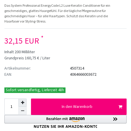
Das System Professional EnergyCode L2 Luxe Keratin Conditioner für ein
geschmeidiges, glattes Haargefühl. Für die tägliche Pflegeroutine für
geschmeidiges Haar – für alle Haartypen. Schützt das Keratin und die
Haarfaser vor Styling-Stress.
*
32,15 EUR
Inhalt
200
Milliliter
Grundpreis
160,75 € / Liter
Artikelnummer:
4507314
EAN:
4064666003672
Sofort versandfertig, Lieferzeit 48h
In den Warenkorb