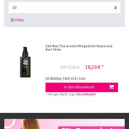
Filter
Seb Man The Groom Pflegeöl für Haare und
Bart 30 ml
18,10 € *
UVP 27,85 €
30
Milliliter
| 603,33 € / Liter
In den Warenkorb
*
inkl. ges. MwSt.
zzgl.
Versandkosten