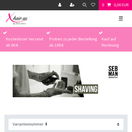
0
0,00 EUR
☰
Kostenloser Versand
Proben zu jeder Bestellung
Kauf auf
ab 60 €
ab 100 €
Rechnung