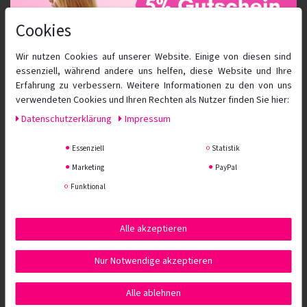
Cookies
Wir nutzen Cookies auf unserer Website. Einige von diesen sind
essenziell, während andere uns helfen, diese Website und Ihre
Erfahrung zu verbessern. Weitere Informationen zu den von uns
Aigner Fössinger OG
verwendeten Cookies und Ihren Rechten als Nutzer finden Sie hier:
Daten­schutz­erklärung
Impressum
Kontakt
Newsletter
Essenziell
Statistik
Datenschutz
AGB
Marketing
PayPal
Impressum
Funktional
Widerrufsformular
Service
Alle akzeptieren
Zahlungsarten
Nur Notwendige akzeptieren
Versandkosten
Widerrufsrecht
Alle ablehnen
Hilfe