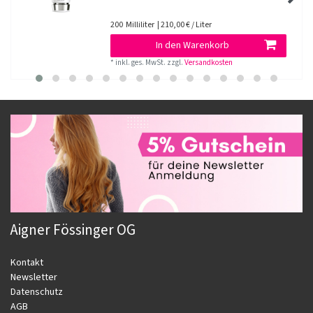
200
Milliliter
| 210,00 € / Liter
In den Warenkorb
*
inkl. ges. MwSt.
zzgl.
Versandkosten
Aigner Fössinger OG
Kontakt
Newsletter
Datenschutz
AGB