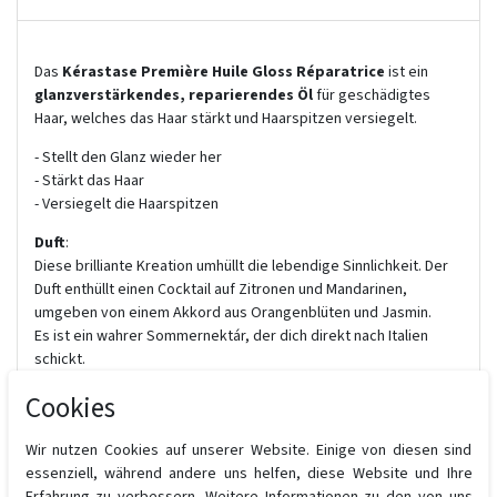
Das
Kérastase Première Huile Gloss Réparatrice
ist ein
glanzverstärkendes, reparierendes Öl
für geschädigtes
Haar, welches das Haar stärkt und Haarspitzen versiegelt.
- Stellt den Glanz wieder her
- Stärkt das Haar
- Versiegelt die Haarspitzen
Duft
:
Diese brilliante Kreation umhüllt die lebendige Sinnlichkeit. Der
Duft enthüllt einen Cocktail auf Zitronen und Mandarinen,
umgeben von einem Akkord aus Orangenblüten und Jasmin.
Es ist ein wahrer Sommernektár, der dich direkt nach Italien
schickt.
Kopfnote
: Mandarine & Zitrone
Cookies
Herznote
: Seidige & zarte Blumen
Basisnote
: Holzige Facetten
Wir nutzen Cookies auf unserer Website. Einige von diesen sind
essenziell, während andere uns helfen, diese Website und Ihre
Wirkstoffe
: