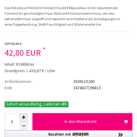
Das Kérastase Première Fondant Fluidité Réparateur ist ein reparierender
Fondant für geschädigtes Haar. Reduziert Kalziumüberschuss, der das
behandelte Haar angreift und repariert anschließend die Schädigungen in
einer Doppelwirkung. Stellt Feuchtigkeit und Stärke wieder her.
UVP 56,40 €
*
42,80 EUR
Inhalt
30
Milliliter
Grundpreis
1.426,67 € / Liter
Artikelnummer:
2504115200
EAN:
3474637196813
Sofort versandfertig, Lieferzeit 48h
In den Warenkorb