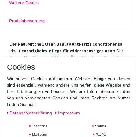
Weitere Details
Produktbewertung
Paul Mitchell Clean Beauty Anti-Frizz Conditioner
Der
ist
Feuchtigkeits-Pflege für widerspenstiges Haar!
eine
Der
Repair-Conditioner mit Mandel-Öl und Hyaluronsäure ist
speziell für strukturiertes und zu Frizz neigendem Haar. Zur
Cookies
ergänzenden Pflege bietet die Clean Beauty Smooth Serie
auch ein Shampoo und ein Leave-In Treatment.
Wir nutzen Cookies auf unserer Website. Einige von diesen
sind essenziell, während andere uns helfen, diese Website und
Vorteile des Hair-Treatments:
Ihre Erfahrung zu verbessern. Weitere Informationen zu den
von uns verwendeten Cookies und Ihren Rechten als Nutzer
Die Pflege-Spülung für mehr Feuchtigkeit ist frei von
finden Sie hier:
Parabenen, Sulfaten, Gluten, Mineralöl, Alkohol und
tierischen Inhaltsstoffen.
Daten­schutz­erklärung
Impressum
Als ein Pionier tierversuchsfreier Produkte und
alternativer Testmethoden hat sich PAUL MITCHELL
Essenziell
Statistik
von Beginn an und aus Überzeugung gegen
Marketing
PayPal
Tierversuche ausgesprochen.