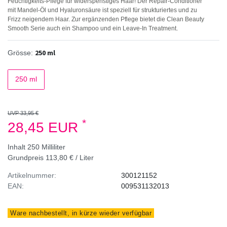
Feuchtigkeits-Pflege für widerspenstiges Haar! Der Repair-Conditioner
mit Mandel-Öl und Hyaluronsäure ist speziell für strukturiertes und zu
Frizz neigendem Haar. Zur ergänzenden Pflege bietet die Clean Beauty
Smooth Serie auch ein Shampoo und ein Leave-In Treatment.
250 ml
Grösse:
250 ml
UVP 33,95 €
*
28,45 EUR
Inhalt
250
Milliliter
Grundpreis
113,80 € / Liter
Artikelnummer:
300121152
EAN:
009531132013
Ware nachbestellt, in kürze wieder verfügbar