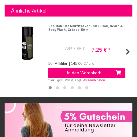
Ähnliche Artikel
Seb Man The Multitasker - 3in1 - Hair, Beard &
Body Wash
, Grösse: 50 ml
UVP 7,55 €
7,25 € *
50
Milliliter
| 145,00 € / Liter
In den Warenkorb
*
inkl. ges. MwSt.
zzgl.
Versandkosten