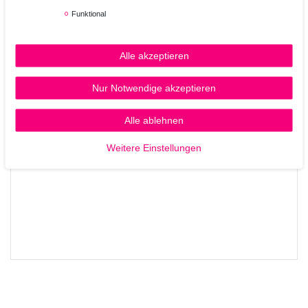
Funktional
Anwendung:
In das feuchte Haar einarbeiten, kurz einwirken lassen und
ausspülen.
Alle akzeptieren
Nur Notwendige akzeptieren
Alle ablehnen
Weitere Einstellungen