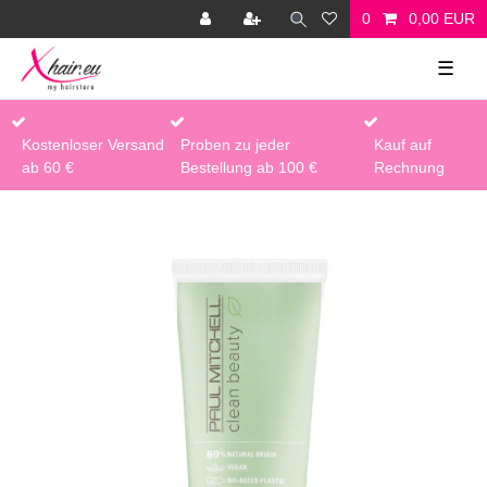
0
0,00 EUR
☰
Kostenloser Versand
Proben zu jeder
Kauf auf
ab 60 €
Bestellung ab 100 €
Rechnung