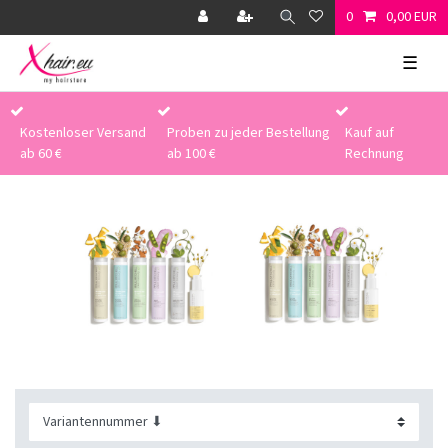
0
0,00 EUR
☰
Kostenloser Versand
Proben zu jeder Bestellung
Kauf auf
ab 60 €
ab 100 €
Rechnung