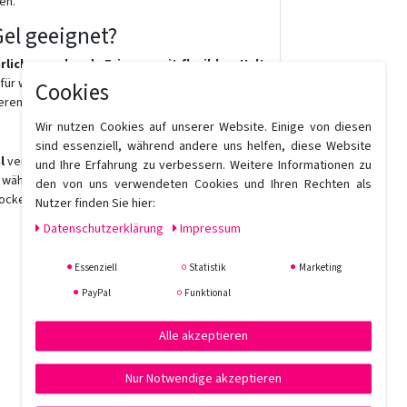
en.
Gel geeignet?
rlich aussehende Frisuren mit flexiblem Halt
für welliges oder lockiges Haar und ist
Cookies
ren der Frisur.
Wir nutzen Cookies auf unserer Website. Einige von diesen
sind essenziell, während andere uns helfen, diese Website
l
verbindet leichte Kontrolle mit einem
und Ihre Erfahrung zu verbessern. Weitere Informationen zu
, während die Frisur flexibel und beweglich bleibt
den von uns verwendeten Cookies und Ihren Rechten als
Locken oder Wellen.
Nutzer finden Sie hier:
Daten­schutz­erklärung
Impressum
Essenziell
Statistik
Marketing
PayPal
Funktional
Alle akzeptieren
Nur Notwendige akzeptieren