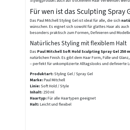
Stylingprodukt auch auf trockenem Haar verwendet werd
Für wen ist das Sculpting Spray 
Das Paul Mitchell Styling Gel ist ideal für alle, die sich
natü
wünschen. Es eignet sich sowohl für glattes Haar als auch 
besonders praktisch zum Formen, Definieren und Modellie
Natürliches Styling mit flexiblem Halt
Das
Paul Mitchell Soft Hold Sculpting Spray Gel 250 m
natürlichen Finish. Es gibt dem Haar Form, Fülle und Glanz
– perfekt für unkomplizierte Alltagslooks und definierte 
Produktart:
Styling Gel / Spray Gel
Marke:
Paul Mitchell
Linie:
Soft Hold / Style
Inhalt:
250 ml
Haartyp:
Für alle Haartypen geeignet
Halt:
Leicht und flexibel