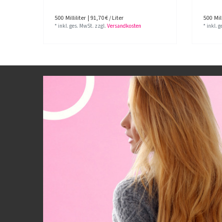
500
Milliliter
| 91,70 € / Liter
500
Mill
*
inkl. ges. MwSt.
zzgl.
Versandkosten
*
inkl. 