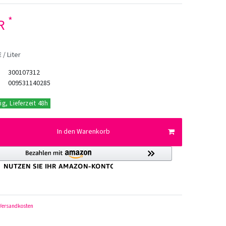
*
UR
 / Liter
300107312
009531140285
ig, Lieferzeit 48h
In den Warenkorb
Versandkosten