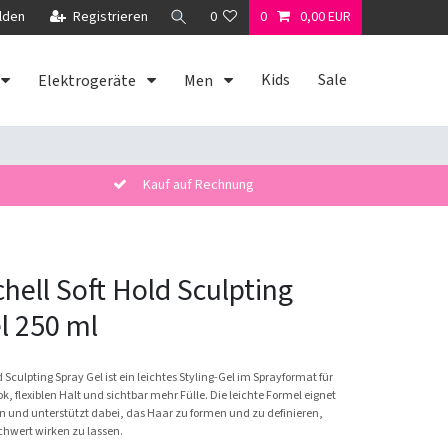
lden
Registrieren
0
0
0,00 EUR
Kids
Sale
Elektrogeräte
Men
Kauf auf Rechnung
chell Soft Hold Sculpting
l 250 ml
d Sculpting Spray Gel ist ein leichtes Styling-Gel im Sprayformat für
k, flexiblen Halt und sichtbar mehr Fülle. Die leichte Formel eignet
en und unterstützt dabei, das Haar zu formen und zu definieren,
schwert wirken zu lassen.