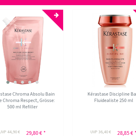
stase Chroma Absolu Bain
Kérastase Discipline Ba
e Chroma Respect
, Grösse:
Fluidealiste 250 ml
500 ml Refiller
UVP 44,90 €
UVP 36,40 €
29,80 € *
28,85 € 