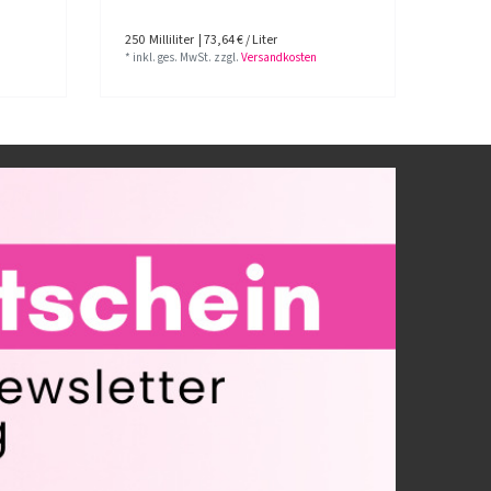
250
Milliliter
| 73,64 € / Liter
80
Mill
*
inkl. ges. MwSt.
zzgl.
Versandkosten
*
inkl.