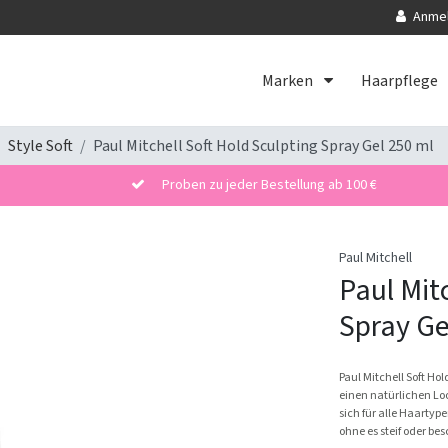
Anme
Marken
Haarpflege
Style Soft
Paul Mitchell Soft Hold Sculpting Spray Gel 250 ml
Proben zu jeder Bestellung ab 100 €
Paul Mitchell
Paul Mit
Spray Ge
Paul Mitchell Soft Hol
einen natürlichen Loo
sich für alle Haartyp
ohne es steif oder be