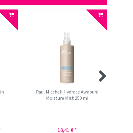
in
Paul Mitchell Hydrate Awapuhi
Kér
Moisture Mist 250 ml
Ric
*
18,41 € *