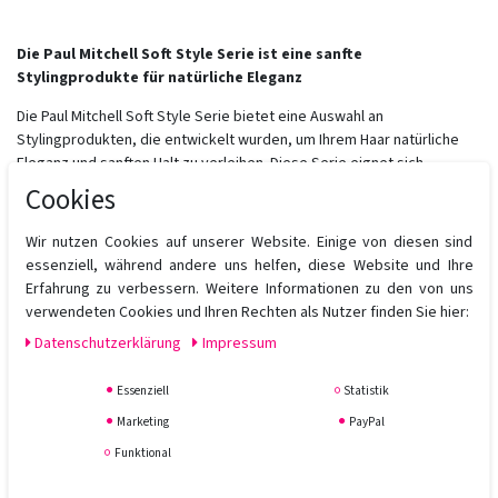
Die Paul Mitchell Soft Style Serie ist eine sanfte
Stylingprodukte für natürliche Eleganz
Die Paul Mitchell Soft Style Serie bietet eine Auswahl an
Stylingprodukten, die entwickelt wurden, um Ihrem Haar natürliche
Eleganz und sanften Halt zu verleihen. Diese Serie eignet sich
besonders gut für alle, die einen unbeschwerten Look mit leichter
Cookies
Definition und natürlicher Bewegung bevorzugen. Entdecken Sie die
sanfte Wirkung der Paul Mitchell Soft Style Serie und kreieren Sie
Wir nutzen Cookies auf unserer Website. Einige von diesen sind
mühelos Ihre gewünschten Styles für einen gepflegten und eleganten
essenziell, während andere uns helfen, diese Website und Ihre
Auftritt.
Erfahrung zu verbessern. Weitere Informationen zu den von uns
verwendeten Cookies und Ihren Rechten als Nutzer finden Sie hier:
Unsere Produkte im Überblick:
Daten­schutz­erklärung
Impressum
Soft Style Soft Spray
- Ein leichtes Haarspray für flexiblen
Halt und natürlichen Glanz. Ideal für eine sanfte Fixierung und
Essenziell
Statistik
langanhaltenden Style.
Marketing
PayPal
Soft Style Soft Sculpting Spray Gel
- Ein Spray-Gel für
Funktional
mittleren Halt und Definition. Perfekt für gestylte Looks mit
natürlicher Bewegung.