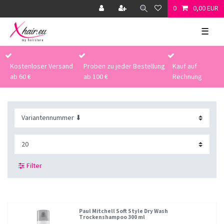
0
0,00 EUR
☰
Kostenloser Versand
Proben zu jeder Bestellung
Kauf auf
ab 60 €
ab 100 €
Rechnung
Filter
Paul Mitchell Soft Style Dry Wash
Trockenshampoo 300 ml