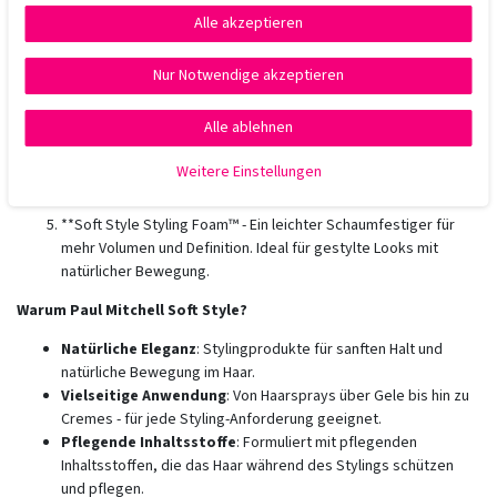
Alle akzeptieren
**Soft Style Soft Sculpting Spray Gel® - Ein leichtes
Schaumfestiger für mehr Volumen und Struktur. Ideal für feines
Nur Notwendige akzeptieren
bis normales Haar, um natürliche Fülle und Definition zu
schaffen.
Alle ablehnen
**Soft Style The Cream® - Ein nährende Haarcreme für sanften
Halt und Pflege. Diese Creme pflegt das Haar und verleiht ihm
Weitere Einstellungen
Glanz und Geschmeidigkeit.
**Soft Style Styling Foam™ - Ein leichter Schaumfestiger für
mehr Volumen und Definition. Ideal für gestylte Looks mit
natürlicher Bewegung.
Warum Paul Mitchell Soft Style?
Natürliche Eleganz
: Stylingprodukte für sanften Halt und
natürliche Bewegung im Haar.
Vielseitige Anwendung
: Von Haarsprays über Gele bis hin zu
Cremes - für jede Styling-Anforderung geeignet.
Pflegende Inhaltsstoffe
: Formuliert mit pflegenden
Inhaltsstoffen, die das Haar während des Stylings schützen
und pflegen.