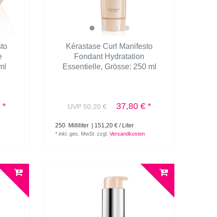
sto
Kérastase Curl Manifesto
e
Fondant Hydratation
ml
Essentielle
, Grösse: 250 ml
 *
37,80 € *
UVP 50,20 €
250
Milliliter
| 151,20 € / Liter
*
inkl. ges. MwSt.
zzgl.
Versandkosten