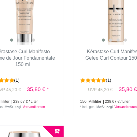
rastase Curl Manifesto
Kérastase Curl Manife
me de Jour Fondamentale
Gelee Curl Contour 150
150 ml
(1)
(1)
35,80 € *
35,80 €
VP 45,20 €
UVP 45,20 €
liliter
| 238,67 € / Liter
150
Milliliter
| 238,67 € / Liter
ges. MwSt.
zzgl.
Versandkosten
*
inkl. ges. MwSt.
zzgl.
Versandkosten