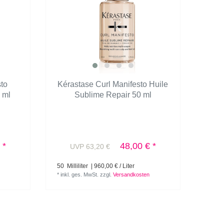
sto
Kérastase Curl Manifesto Huile
 ml
Sublime Repair 50 ml
 *
48,00 € *
UVP 63,20 €
50
Milliliter
| 960,00 € / Liter
*
inkl. ges. MwSt.
zzgl.
Versandkosten