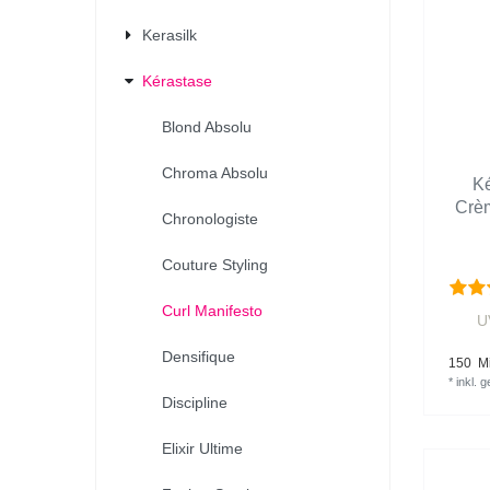
Kerasilk
Kérastase
Blond Absolu
Chroma Absolu
Ké
Crè
Chronologiste
Couture Styling
Curl Manifesto
U
Densifique
150
Mil
*
inkl. 
Discipline
Elixir Ultime