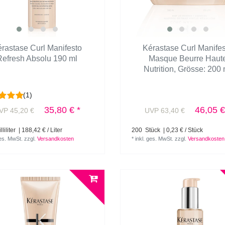
rastase Curl Manifesto
Kérastase Curl Manife
Refresh Absolu 190 ml
Masque Beurre Haut
Nutrition
, Grösse: 200 
(1)
35,80 € *
46,05 €
VP 45,20 €
UVP 63,40 €
liliter
| 188,42 € / Liter
200
Stück
| 0,23 € / Stück
ges. MwSt.
zzgl.
Versandkosten
*
inkl. ges. MwSt.
zzgl.
Versandkosten