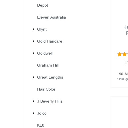
Depot
Eleven Australia
Ké
Glynt
Gold Haircare
Goldwell
U
Graham Hill
190
Mil
Great Lengths
*
inkl. 
Hair Color
J Beverly Hills
Joico
K18