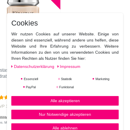
Cookies
Wir nutzen Cookies auf unserer Website. Einige von
diesen sind essenziell, während andere uns helfen, diese
Website und Ihre Erfahrung zu verbessern. Weitere
Informationen zu den von uns verwendeten Cookies und
Ihren Rechten als Nutzer finden Sie hier:
Daten­schutz­erklärung
Impressum
stase Curl Manifesto Bain
ration Douceur
, Grösse:
Essenziell
Statistik
Marketing
250 ml
PayPal
Funktional
(2)
Alle akzeptieren
27,70 € *
VP 35,00 €
Nur Notwendige akzeptieren
liliter
| 110,80 € / Liter
ges. MwSt.
zzgl.
Versandkosten
Alle ablehnen