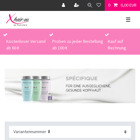
0
0,00 EUR
☰
Kostenloser Versand
Proben zu jeder Bestellung
Kauf auf
ab 60 €
ab 100 €
Rechnung