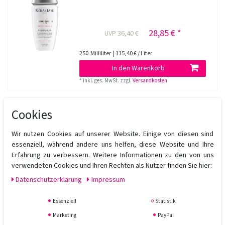
28,85 € *
UVP 36,40 €
250
Milliliter
| 115,40 € / Liter
In den Warenkorb
*
inkl. ges. MwSt.
zzgl.
Versandkosten
Cookies
Kerastase Specifique Bain Vital Dermo Calm
250 ml
Wir nutzen Cookies auf unserer Website. Einige von diesen sind
essenziell, während andere uns helfen, diese Website und Ihre
34,45 € *
UVP 36,40 €
Erfahrung zu verbessern. Weitere Informationen zu den von uns
verwendeten Cookies und Ihren Rechten als Nutzer finden Sie hier:
250
Milliliter
| 137,80 € / Liter
Daten­schutz­erklärung
Impressum
In den Warenkorb
*
inkl. ges. MwSt.
zzgl.
Versandkosten
Essenziell
Statistik
Marketing
PayPal