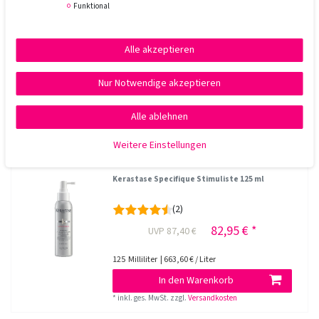
Funktional
Top-Artikel
Kerastase Bain Vital Dermo Calm 500 ml incl.
Pumpe
Alle akzeptieren
61,95 € *
UVP 65,40 €
Nur Notwendige akzeptieren
500
Milliliter
| 123,90 € / Liter
In den Warenkorb
Alle ablehnen
*
inkl. ges. MwSt.
zzgl.
Versandkosten
Weitere Einstellungen
Kerastase Specifique Stimuliste 125 ml
(2)
82,95 € *
UVP 87,40 €
125
Milliliter
| 663,60 € / Liter
In den Warenkorb
*
inkl. ges. MwSt.
zzgl.
Versandkosten