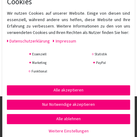
Cookies
HAARBRUCH
Paul Mitchell® Bond Rx ist ein patentiertes, klinisch getestetes Bond-
Wir nutzen Cookies auf unserer Website. Einige von diesen sind
Building-System, welches das Haar von innen heraus wiederherstellt.
essenziell, während andere uns helfen, diese Website und Ihre
Erfahrung zu verbessern. Weitere Informationen zu den von uns
Wenn chemische Behandlungen, Hitzestyling und Umwelteinflüsse die
verwendeten Cookies und Ihren Rechten als Nutzer finden Sie hier:
innere Struktur des Haares schwächen, führt dies zu sprödem,
Daten­schutz­erklärung
Impressum
brüchigem und geschädigtem Haar. Unser einzigartiger Protein-
Silikon-Bond-Builder zielt auf die geschwächten und chemisch
Essenziell
Statistik
geschädigten Disulfidbrücken ab und vernetzt sie, um der Haarfaser
ihre Stärke und Widerstandsfähigkeit zurückzugeben.
Marketing
PayPal
Funktional
- SCHÜTZT EMPFINDLICHE VERBINDUNGEN IM HAAR
- STÄRKT DIE HAARFASERN
- GLÄTTET DIE HAAROBERFLÄCHE
Alle akzeptieren
Nur Notwendige akzeptieren
Alle ablehnen
Weitere Einstellungen