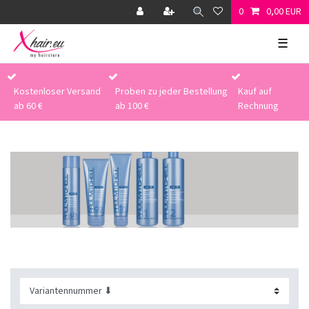
0
0,00 EUR
☰
Kostenloser Versand
Proben zu jeder Bestellung
Kauf auf
ab 60 €
ab 100 €
Rechnung