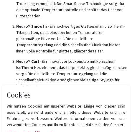
Trocknung ermöglicht. Die SmartSense-Technologie sorgt für
eine optimale Temperaturkontrolle und schützt das Haar vor
Hitzeschäden.
Neuro® Smooth
- Ein hochwertiges Glätteisen mit IsoTherm-
Titanplatten, das selbst bei hohen Temperaturen
gleichmäßige Hitze verteilt. Die einstellbare
Temperaturregelung und die Schnellaufheizfunktion bieten
Ihnen volle Kontrolle für glattes, glänzendes Haar.
Neuro® Curl
- Ein innovativer Lockenstab mit konischem
IsoTherm-Heizelement, das für perfekte, gleichmäßige Locken
sorgt. Die einstellbare Temperaturregelung und die
Schnellaufheizfunktion ermöglichen vielseitige Stylings für
jeden Haartyp.
Cookies
Neuro® Round
- Eine rund gebürstete Föhnbürste mit
IsoTherm-Borsten, die Volumen und Fülle verleiht. Ideal für das
Wir nutzen Cookies auf unserer Website. Einige von diesen sind
tägliche Styling, um Ihrem Haar Glanz und Definition zu
essenziell, während andere uns helfen, diese Website und Ihre
verleihen.
Erfahrung zu verbessern. Weitere Informationen zu den von uns
verwendeten Cookies und Ihren Rechten als Nutzer finden Sie hier:
Neuro® Protect HeatCTRL® Iron Hairspray
- Ein
hitzeschützendes Haarspray, das das Haar vor Hitzeschäden