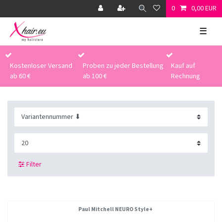
0
0,00 EUR
☰
Kostenloser Versand
Proben zu jeder Bestellung
Kauf auf
ab 60 €
ab 100 €
Rechnung
Filter
Paul Mitchell NEURO Style+