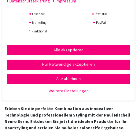
Daten­schutz­erklärung
Impressum
bewahrt und gleichzeitig flexiblen Halt bietet. Perfekt für die
Verwendung mit heißen Stylinggeräten.
Essenziell
Statistik
Warum Paul Mitchell Neuro?
Marketing
PayPal
Funktional
Intelligente Technologie
: Die SmartSense-Technologie sorgt
für eine präzise Temperaturkontrolle und schützt das Haar vor
Hitzeschäden.
Alle akzeptieren
Professionelle Ergebnisse
: Hochwertige Materialien wie
IsoTherm-Titanplatten bieten gleichmäßige Hitzeverteilung
Nur Notwendige akzeptieren
und sorgen für glattes, glänzendes Haar.
Benutzerfreundlich
: Ergonomisches Design und einfache
Alle ablehnen
Handhabung ermöglichen ein müheloses Stylingerlebnis.
Schnell und effizient
: Leistungsstarke Geräte mit
Weitere Einstellungen
Schnellaufheizfunktion und einstellbarer Temperaturregelung
für zeitsparendes Styling.
Erleben Sie die perfekte Kombination aus innovativer
Technologie und professionellem Styling mit der Paul Mitchell
Neuro Serie. Entdecken Sie jetzt die idealen Produkte für Ihr
Haarstyling und erzielen Sie mühelos salonreife Ergebnisse.