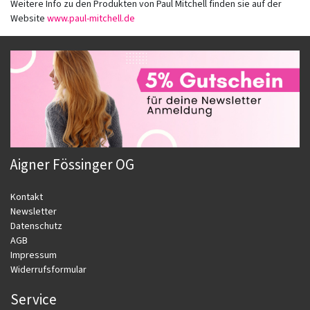
Weitere Info zu den Produkten von Paul Mitchell finden sie auf der
Website
www.paul-mitchell.de
Aigner Fössinger OG
Kontakt
Newsletter
Datenschutz
AGB
Impressum
Widerrufsformular
Service