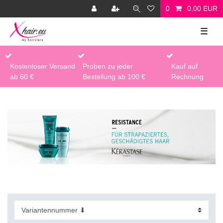
0
0,00 EUR
☰
Kostenloser Versand
Proben zu jeder
Kauf auf
ab 60 €
Bestellung ab 100 €
Rechnung