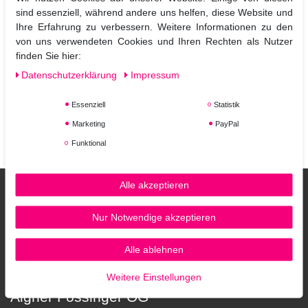
strukturgeschädigtes Haar.
sind essenziell, während andere uns helfen, diese Website und
Kérastase Therapiste
hilft die durch externe Einflüsse geschwächte
Ihre Erfahrung zu verbessern. Weitere Informationen zu den
Haarfaser von Innen aufzubauen, um ihre Widerstandskraft und
von uns verwendeten Cookies und Ihren Rechten als Nutzer
Stabilität zu unterstützen.
finden Sie hier:
Daten­schutz­erklärung
Impressum
Das von Kérastase entwickelte personalisierte 1.2.3
Pflegeprogramm:
Essenziell
Statistik
Baden, Pflegen und Veredeln
mit maßgeschneiderten
Lösungen für die erhabene Schönheit des Haares. Entdecken Sie
Marketing
PayPal
das Kerastase Therapiste Pflegeprogramm in unserem hairshop,
Funktional
welches am besten zu Ihren Bedürfnissen passt.
Alle akzeptieren
Nur Notwendige akzeptieren
Alle ablehnen
Weitere Einstellungen
Aigner Fössinger OG