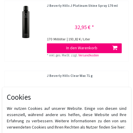
J Beverly Hills J Platinum Shine Spray 170 ml
32,95 € *
170
Milliliter
| 193,82 € / Liter
In den Warenkorb
*
inkl. ges. MwSt.
zzgl.
Versandkosten
J Beverly Hills Clear Wax 71 g
Cookies
22,95 € *
Wir nutzen Cookies auf unserer Website. Einige von diesen sind
71
Gramm
| 323,24 € / Kilogramm
essenziell, während andere uns helfen, diese Website und Ihre
In den Warenkorb
Erfahrung zu verbessern. Weitere Informationen zu den von uns
*
inkl. ges. MwSt.
zzgl.
Versandkosten
verwendeten Cookies und Ihren Rechten als Nutzer finden Sie hier: