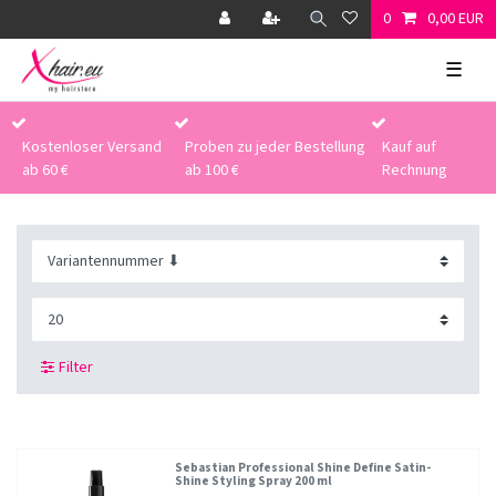
0
0,00 EUR
☰
Kostenloser Versand
Proben zu jeder Bestellung
Kauf auf
ab 60 €
ab 100 €
Rechnung
Filter
Sebastian Professional Shine Define Satin-
Shine Styling Spray 200 ml